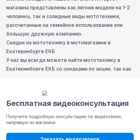
магазина представлены как лёгкие модели на 1-2
человека, так и солидные виды мототехники,
рассчитанные на семейное использование или
большую дружную компанию.
Скидки на мототехнику в мотомагазине в
Екатеринбурге ЕКБ
У нас вы всегда можете найти мототехнику в
Екатеринбурге ЕКБ со скидками по акции, так как
поставщики предоставляют нашему интернет-
магазину выгодные условия за счет больших
объемов оптовых покупок.
Бесплатная видеоконсультация
Кредит, рассрочка на мототехнику в мотосалоне
в Екатеринбурге ЕКБ
Получите подробную консультацию по видеосвязи,
Ознакомьтесь с условиями продажи мототехники
напрямую из магазина
в Екатеринбурге ЕКБ в
КРЕДИТ
и
РАССРОЧКУ
.
Ремонт мототехники в Екатеринбурге ЕКБ
Заказать видеозвонок