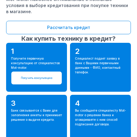
условия в выборе кредитования при покупке техники
в магазине.
Рассчитать кредит
Как купить технику в кредит?
1
2
Получите первичную
Специалист подает заявку в
консультацию от специалистов
банк с Вашими первичными
Mot-motor.
данными - ФИО, контактный
телефон.
Получить консультацию
3
4
Банк связывается с Вами для
Вы сообщаете специалисту Mot-
заполнения анкеты и принимает
motor о решении банка и
решение о выдаче кредита.
оговариваете с ним способ
подписания договора.