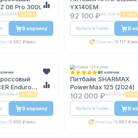
Z 06 Pro 300CC
YX140EM
24 000 ₽
92 100 ₽
96 700 ₽
-
5 900 ₽
-
4 600 ₽
В корзину
В к
ик
Купить в 1 клик
та
от
6 562 ₽
/мес
Оплата
от
5 117 ₽
/ме
Питбайки 125 кубов
наличии
В наличии
кроссовый
Питбайк SHARMAX
ER Enduro
PowerMax 125 (2024)
C2
111 600 ₽
102 000 ₽
107 100 ₽
-
5 300 ₽
-
5 10
В корзину
В к
ик
Купить в 1 клик
та
от
5 906 ₽
/мес
Оплата
от
5 667 ₽
/м