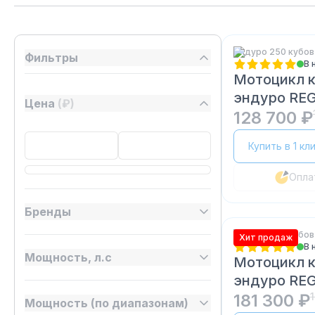
Эндуро 250 кубов
Фильтры
В 
Мотоцикл 
эндуро RE
Цена
(₽)
250 21/18
128 700 ₽
Купить в 1 кл
Опла
Бренды
Эндуро 300 кубов
Хит продаж
В 
Мощность, л.с
Мотоцикл 
эндуро RE
300
181 300 ₽
Мощность (по диапазонам)