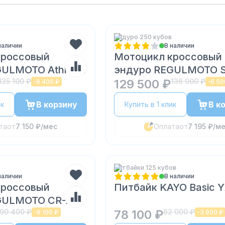
Эндуро 250 кубов
наличии
В наличии
кроссовый
Мотоцикл кроссовый
GULMOTO Athlete
эндуро REGULMOTO S
135 100 ₽
003 PR
129 500 ₽
136 000 ₽
-
6 400 ₽
-
6 50
В корзину
В к
ик
Купить в 1 клик
та
от
7 150 ₽
/мес
Оплата
от
7 195 ₽
/м
Питбайки 125 кубов
наличии
В наличии
кроссовый
Питбайк KAYO Basic 
GULMOTO CR-Z
190 400 ₽
78 100 ₽
82 000 ₽
-
9 100 ₽
-
3 900 ₽