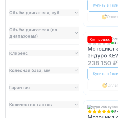
Купить в 1 кл
Объём двигателя, куб
Опла
Объём двигателя (по
диапазонам)
Эндуро 300 кубов
Хит продаж
В 
Мотоцикл 
Клиренс
эндуро KE
21/18
238 150 ₽
Колесная база, мм
Купить в 1 кл
Опла
Гарантия
Количество тактов
Эндуро 250 кубов
В 
Мотоцикл 