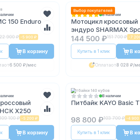
ов
Эндуро 250 кубов
Выбор покупателей
наличии
В наличии
C 150 Enduro
Мотоцикл кроссовый
эндуро SHARMAX Spo
22 900 ₽
144 500 ₽
151 700 ₽
-
5 900 ₽
-
7 20
В корзину
В к
ик
Купить в 1 клик
та
от
6 500 ₽
/мес
Оплата
от
8 028 ₽
/м
Питбайки 140 кубов
наличии
В наличии
кроссовый
Питбайк KAYO Basic 
НСК X250
109 100 ₽
98 800 ₽
103 700 ₽
-
5 200 ₽
-
4 900
В корзину
В к
ик
Купить в 1 клик