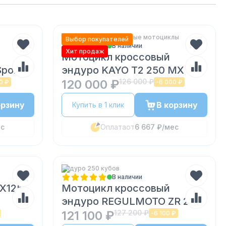
Китайские Внедорожные мотоциклы
Выбор покупателей
В наличии
Хит продаж
Мотоцикл кроссовый
port-
эндуро KAYO T2 250 MX
120 000 ₽
126 000 ₽
0 ₽
-
6 000 ₽
орзину
В корзину
Купить в 1 клик
ес
Оплата
от
6 667 ₽
/мес
Эндуро 250 кубов
В наличии
YX125
Мотоцикл кроссовый
эндуро REGULMOTO ZR 250
PR
121 100 ₽
127 200 ₽
-
6 100 ₽