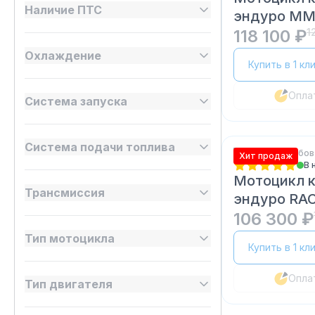
Наличие ПТС
эндуро MM
118 100 ₽
1
Охлаждение
Купить в 1 кл
Опла
Система запуска
Система подачи топлива
Эндуро 200 кубов
Хит продаж
В 
Мотоцикл 
Трансмиссия
эндуро RAC
RC200GY-
106 300 ₽
Тип мотоцикла
Купить в 1 кл
Опла
Тип двигателя