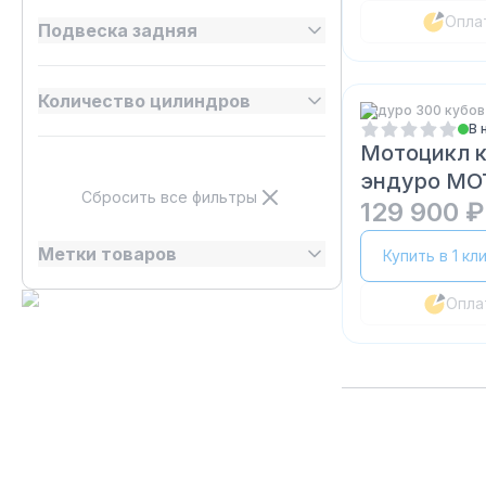
Опла
Подвеска задняя
Количество цилиндров
Эндуро 300 кубов
В 
Мотоцикл 
эндуро MO
Сбросить все фильтры
GL300 EN
129 900 ₽
Метки товаров
Купить в 1 кл
Опла