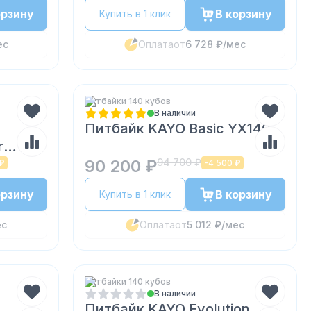
орзину
В корзину
Купить в 1 клик
ес
Оплата
от
6 728 ₽
/мес
Питбайки 140 кубов
В наличии
Питбайк KAYO Basic YX140
r
90 200 ₽
94 700 ₽
 ₽
-
4 500 ₽
орзину
В корзину
Купить в 1 клик
ес
Оплата
от
5 012 ₽
/мес
Питбайки 140 кубов
В наличии
Питбайк KAYO Evolution