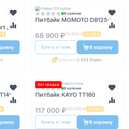
Питбайки 125 кубов
В наличии
Питбайк MGMOTO DB125-1
rt 250
68 900 ₽
72 300 ₽
0 ₽
-
3 400 ₽
орзину
В корзину
Купить в 1 клик
ес
Оплата
от
3 828 ₽
/мес
Питбайки для подростков
Хит продаж
В наличии
TT140
Питбайк KAYO TT160
117 000 ₽
122 900 ₽
 ₽
-
5 900 ₽
орзину
В корзину
Купить в 1 клик