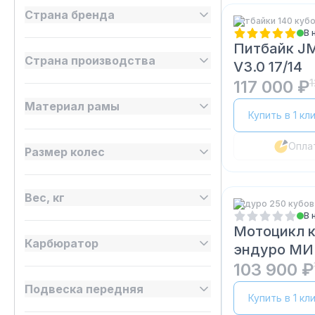
Страна бренда
Питбайки 140 куб
В 
Питбайк JM
Страна производства
V3.0 17/14
117 000 ₽
1
Материал рамы
Купить в 1 кл
Опла
Размер колес
Вес, кг
Эндуро 250 кубов
В 
Мотоцикл 
Карбюратор
эндуро МИ
103 900 ₽
Подвеска передняя
Купить в 1 кл