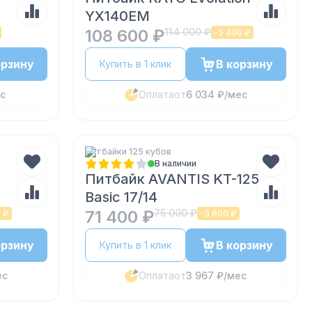
YX140EM
108 600 ₽
114 000 ₽
-
5 400 ₽
орзину
В корзину
Купить в 1 клик
с
Оплата
от
6 034 ₽
/мес
Питбайки 125 кубов
В наличии
Питбайк AVANTIS KT-125
Basic 17/14
71 400 ₽
75 000 ₽
0 ₽
-
3 600 ₽
орзину
В корзину
Купить в 1 клик
ес
Оплата
от
3 967 ₽
/мес