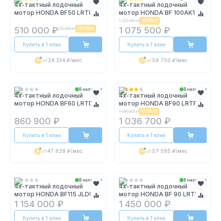
4х-тактный лодочный
4х-тактный лодочный
мотор HONDA BF50 LRTU
мотор HONDA BF 100AK1
LRTU
1 129 300 ₽
-
53 800 ₽
510 000 ₽
1 075 500 ₽
535 500 ₽
-
25 500 ₽
Купить в 1 клик
Купить в 1 клик
от
28 334 ₽
/мес
от
59 750 ₽
/мес
В наличии
В наличии
4х-тактный лодочный
4х-тактный лодочный
мотор HONDA BF60 LRTD
мотор HONDA BF90 LRTR
1 088 500 ₽
-
51 800 ₽
860 900 ₽
1 036 700 ₽
Купить в 1 клик
Купить в 1 клик
от
47 828 ₽
/мес
от
57 595 ₽
/мес
В наличии
В наличии
4х-тактный лодочный
4х-тактный лодочный
мотор HONDA BF115 JLDU
мотор HONDA BF 90 LRTU
1 154 000 ₽
1 450 000 ₽
Купить в 1 клик
Купить в 1 клик