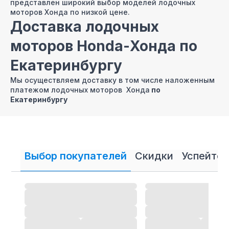
представлен широкий выбор моделей лодочных
моторов Хонда по низкой цене.
Доставка лодочных
моторов Honda-Хонда по
Екатеринбургу
Мы осуществляем доставку в том числе наложенным
платежом лодочных моторов Хонда
по
Екатеринбургу
Продажа лодочных
моторов Хонда в
Екатеринбурге ЕКБ в
Выбор покупателей
Скидки
Успейте 
кредит и рассрочку
В нашем интернет магазине осуществляется
продажа
лодочных моторов
Хонда
в кредит и рассрочку.