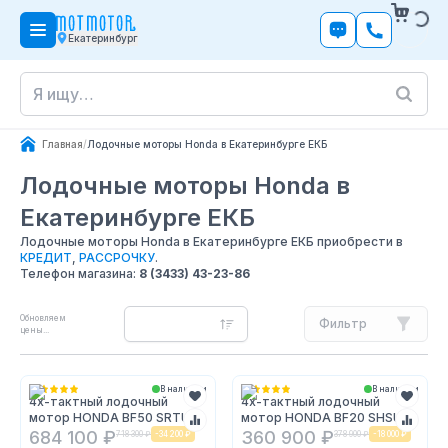
Екатеринбург
Главная
/
Лодочные моторы Honda в Екатеринбурге ЕКБ
Лодочные моторы Honda
в
Екатеринбурге ЕКБ
Лодочные моторы Honda в Екатеринбурге ЕКБ приобрести в
КРЕДИТ
,
РАССРОЧКУ
.
Телефон магазина:
8 (3433) 43-23-86
Обновляем
Фильтр
цены...
В наличии
В наличии
4х-тактный лодочный
4х-тактный лодочный
мотор HONDA BF50 SRTU
мотор HONDA BF20 SHSU
684 100 ₽
360 900 ₽
718 300 ₽
-
34 200 ₽
378 900 ₽
-
18 000 ₽