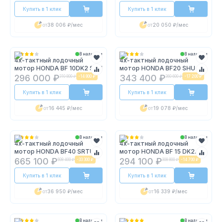
Купить в 1 клик
Купить в 1 клик
от
38 006 ₽
/мес
от
20 050 ₽
/мес
В наличии
В наличии
4х-тактный лодочный
4х-тактный лодочный
мотор HONDA BF 10DK2 SHU
мотор HONDA BF20 SHU
296 000 ₽
343 400 ₽
310 800 ₽
-
14 800 ₽
360 600 ₽
-
17 200 ₽
Купить в 1 клик
Купить в 1 клик
от
16 445 ₽
/мес
от
19 078 ₽
/мес
В наличии
В наличии
4х-тактный лодочный
4х-тактный лодочный
мотор HONDA BF40 SRTU
мотор HONDA BF 15 DK2
SHU
665 100 ₽
294 100 ₽
698 400 ₽
-
33 300 ₽
308 800 ₽
-
14 700 ₽
Купить в 1 клик
Купить в 1 клик
от
36 950 ₽
/мес
от
16 339 ₽
/мес
В наличии
В наличии