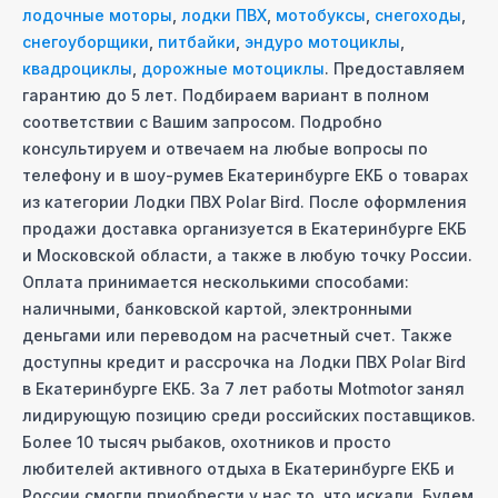
лодочные моторы
,
лодки ПВХ
,
мотобуксы
,
снегоходы
,
снегоуборщики
,
питбайки
,
эндуро мотоциклы
,
квадроциклы
,
дорожные мотоциклы
. Предоставляем
гарантию до 5 лет. Подбираем вариант в полном
соответствии с Вашим запросом. Подробно
консультируем и отвечаем на любые вопросы по
телефону и в шоу-руме
в Екатеринбурге ЕКБ
о товарах
из категории
Лодки ПВХ Polar Bird
. После оформления
продажи доставка организуется
в Екатеринбурге ЕКБ
и Московcкой области, а также в любую точку России.
Оплата принимается несколькими способами:
наличными, банковской картой, электронными
деньгами или переводом на расчетный счет. Также
доступны кредит и рассрочка на
Лодки ПВХ Polar Bird
в Екатеринбурге ЕКБ
. За 7 лет работы Motmotor занял
лидирующую позицию среди российских поставщиков.
Более 10 тысяч рыбаков, охотников и просто
любителей активного отдыха
в Екатеринбурге ЕКБ
и
России смогли приобрести у нас то, что искали. Будем