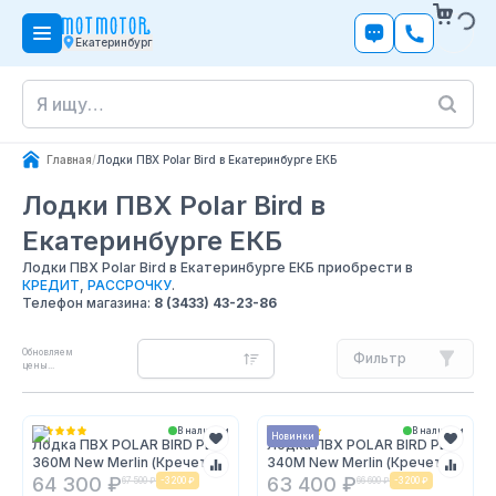
Екатеринбург
Главная
/
Лодки ПВХ Polar Bird в Екатеринбурге ЕКБ
Лодки ПВХ Polar Bird
в
Екатеринбурге ЕКБ
Лодки ПВХ Polar Bird в Екатеринбурге ЕКБ приобрести в
КРЕДИТ
,
РАССРОЧКУ
.
Телефон магазина:
8 (3433) 43-23-86
Обновляем
Фильтр
цены...
В наличии
В наличии
Новинки
Лодка ПВХ POLAR BIRD PB-
Лодка ПВХ POLAR BIRD PB-
360M New Merlin (Кречет)
340M New Merlin (Кречет)
64 300 ₽
63 400 ₽
67 500 ₽
-
3 200 ₽
66 600 ₽
-
3 200 ₽