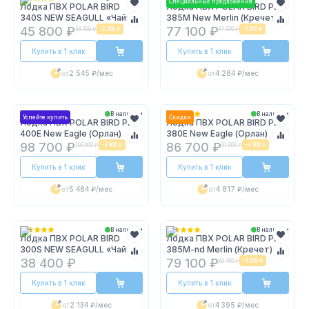
Специальные предложения
Лодка ПВХ POLAR BIRD
Лодка ПВХ POLAR BIRD PB-
340S NEW SEAGULL «Чайка»
385M New Merlin (Кречет)
45 800 ₽
77 100 ₽
48 100 ₽
-
2 300 ₽
81 000 ₽
-
3 900 ₽
Купить в 1 клик
Купить в 1 клик
от
2 545 ₽
/мес
от
4 284 ₽
/мес
В наличии
В наличии
Успейте купить
Скидки
Лодка ПВХ POLAR BIRD PB-
Лодка ПВХ POLAR BIRD PB-
400E New Eagle (Орлан)
380E New Eagle (Орлан)
98 700 ₽
86 700 ₽
103 600 ₽
-
4 900 ₽
91 000 ₽
-
4 300 ₽
Купить в 1 клик
Купить в 1 клик
от
5 484 ₽
/мес
от
4 817 ₽
/мес
В наличии
В наличии
Лодка ПВХ POLAR BIRD
Лодка ПВХ POLAR BIRD PB-
300S NEW SEAGULL «Чайка»
385M-nd Merlin (Кречет)
38 400 ₽
79 100 ₽
83 100 ₽
-
4 000 ₽
Купить в 1 клик
Купить в 1 клик
от
2 134 ₽
/мес
от
4 395 ₽
/мес